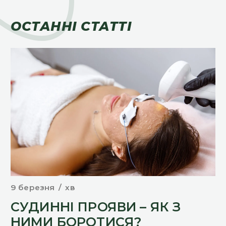
ОСТАННІ СТАТТІ
9 березня
хв
9 
У
СУДИННІ ПРОЯВИ – ЯК З
П
НИМИ БОРОТИСЯ?