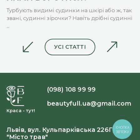
Ін
за
Турбують видимі судинки на шкірі або ж, так
ді
звані, судинні зірочки? Навіть дрібні судинні
...
УСІ СТАТТІ
(098) 108 99 99
beautyfull.ua@gmail.com
Краса - тут!
КНОПКА
Львів, вул. Кульпарківська 226Г, ЖК
ЗВ'ЯЗКУ
"Місто трав"