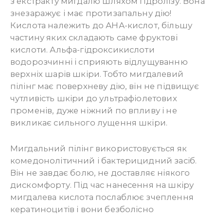
з екстракту мигдалю шляхом гідролізу. Вона
знезаражує і має протизапальну дію!
Кислота належить до АНА-кислот, більшу
частину яких складають саме фруктові
кислоти. Альфа-гідроксикислоти
водорозчинні і сприяють відлущуванню
верхніх шарів шкіри. Тобто мигдалевий
пілінг має поверхневу дію, він не підвищує
чутливість шкіри до ультрафіолетових
променів, дуже ніжний по впливу і не
викликає сильного лущення шкіри.
Мигдальний пілінг використовується як
комедонолітичний і бактерицидний засіб.
Він не завдає болю, не доставляє ніякого
дискомфорту. Під час нанесення на шкіру
мигдалева кислота послаблює зчеплення
кератиноцитів і вони безболісно