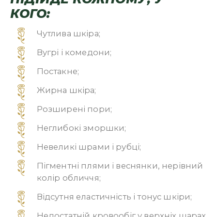
КОГО:
Чутлива шкіра;
Вугрі і комедони;
Постакне;
Жирна шкіра;
Розширені пори;
Неглибокі зморшки;
Невеликі шрами і рубці;
Пігментні плями і веснянки, нерівний
колір обличчя;
Відсутня еластичність і тонус шкіри;
Недостатній кровообіг у верхніх шарах